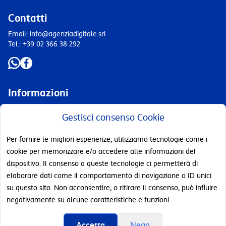
Contatti
Email: info@agenziadigitale.srl
Tel.: +39 02 366 38 292
Informazioni
Chi Siamo
Gestisci consenso Cookie
Speed Test
Per fornire le migliori esperienze, utilizziamo tecnologie come i
Link Veloci
cookie per memorizzare e/o accedere alle informazioni del
dispositivo. Il consenso a queste tecnologie ci permetterà di
Privacy Policy TIM
elaborare dati come il comportamento di navigazione o ID unici
Privacy policy AD
su questo sito. Non acconsentire, o ritirare il consenso, può influire
Cookie Policy
negativamente su alcune caratteristiche e funzioni.
Disclaimer legali
Modello Esercizio Diritti GDPR
Accetta
Nega